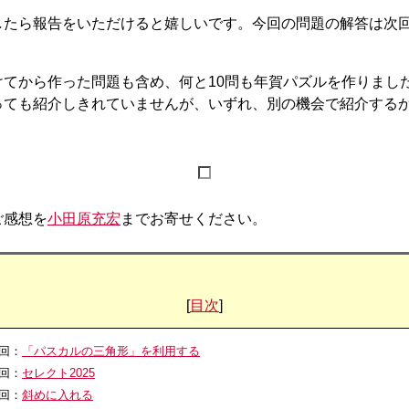
たら報告をいただけると嬉しいです。今回の問題の解答は次
てから作った問題も含め、何と10問も年賀パズルを作りまし
っても紹介しきれていませんが、いずれ、別の機会で紹介する
ご感想を
小田原充宏
までお寄せください。
[
目次
]
0回：
「パスカルの三角形」を利用する
9回：
セレクト2025
8回：
斜めに入れる