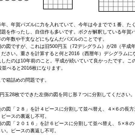
年、年賀パズルに力を入れていて、今年は今までで１番、た
問題を作ったし、自信作も多いです。ボクが解釈している年賀
年の年数や干支などにちなんだパズルのことです。
図ですが、これは旧500円玉（72デシグラム）が28（平成
ください。重さを計算すると何と2016（西暦年）デシグラムに
見したのは10年前のこと。平成が続いていて良かったです。こ
段並べると2016枚になります。
で箱詰めの問題です。
00円玉28枚でできた左側の図を同じ形７つに分割してください
央の図「２８」を計４ピースに分割して並べ替え、４×６の長方
。ピースの裏返し不可。
側の図「２０１６」を計６ピースに分割して並べ替え、５×８の
さい。ピースの裏返し不可。