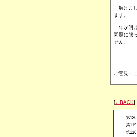
解けまし
ます。
年が明け
問題に限
せん。
ご意見・
[
←BACK
]
第12
第11
第11