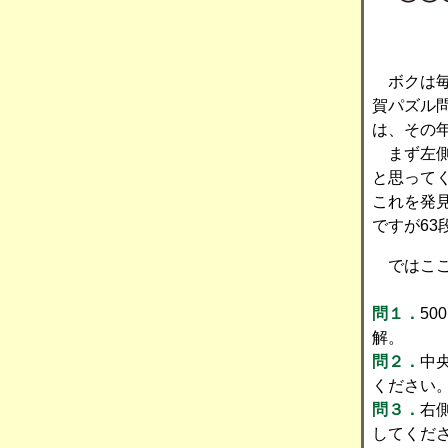
ボクは毎
賀パズル
は、その
まず左側の
と思って
これを発
ですが63
ではここ
問１．
5
解。
問２．
中
ください
問３．
右
してくだ