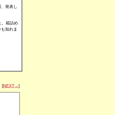
回、発表し
た。箱詰め
かも知れま
[
NEXT→
]