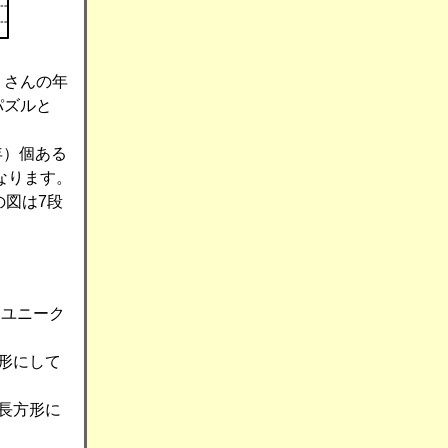
くさんの年
パズルと
年）個ある
なります。
の図は7段
。ユニーク
形にして
長方形に