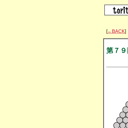
[
←BACK
]
第７９