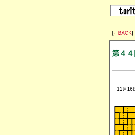
[
←BACK
]
第４４
11月16