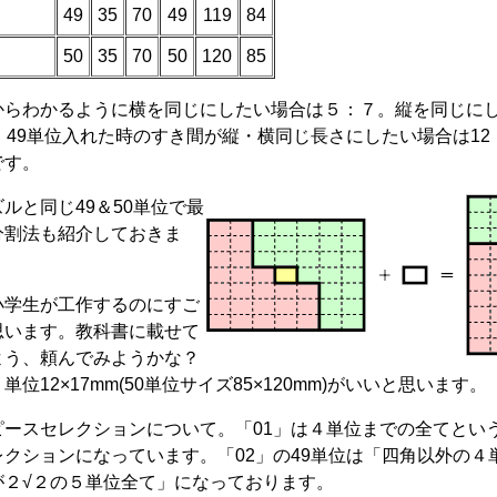
49
35
70
49
119
84
50
35
70
50
120
85
らわかるように横を同じにしたい場合は５：７。縦を同じに
。49単位入れた時のすき間が縦・横同じ長さにしたい場合は12
です。
ルと同じ49＆50単位で最
分割法も紹介しておきま
学生が工作するのにすご
思います。教科書に載せて
よう、頼んでみようかな？
単位12×17mm(50単位サイズ85×120mm)がいいと思います。
ースセレクションについて。「01」は４単位までの全てとい
レクションになっています。「02」の49単位は「四角以外の４
が２√２の５単位全て」になっております。