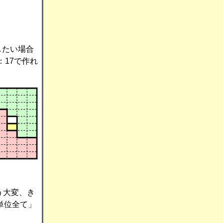
したい場合
：17で作れ
う大変、き
単位全て」