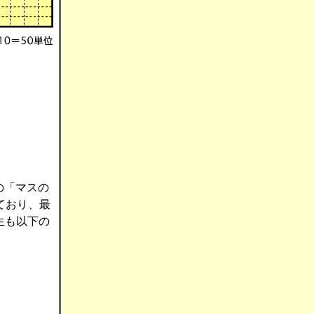
の「マスの
ており、最
生も以下の