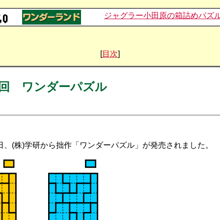
ジャグラー小田原の箱詰めパズ
[
目次
]
回 ワンダーパズル
日、(株)学研から拙作「ワンダーパズル」が発売されました。