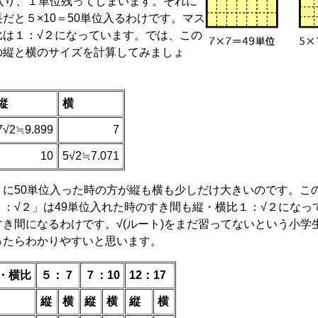
位入り、１単位残ってしまいます。それに
だと５×10＝50単位入るわけです。マス
比は１：√２になっています。では、この
の縦と横のサイズを計算してみましょ
縦
横
7√2≒9.899
7
10
5√2≒7.071
に50単位入った時の方が縦も横も少しだけ大きいのです。こ
１：√２」は49単位入れた時のすき間も縦・横比１：√２になっ
すき間になるわけです。√(ルート)をまだ習ってないという小学
ったらわかりやすいと思います。
・横比
５：７
７：10
12：17
縦
横
縦
横
縦
横