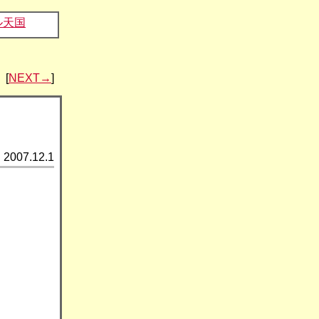
ル天国
[
NEXT→
]
2007.12.1