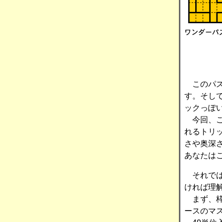
このパズ
す。そし
ックっぽ
今回、こ
れるトリ
さや奥深
あなたは
それでは
ければ理
まず、枠
ースのマ