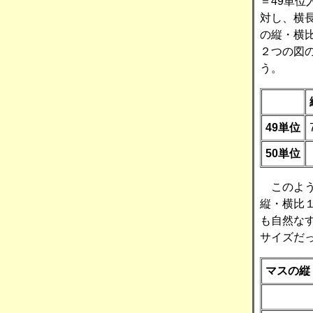
＝49単
対し、横長
の縦・横
２つの図
う。
49単位
50単位
このよう
縦・横比
も自然な
サイズだ
マスの縦