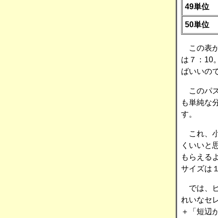
49単位
50単位
この表か
は７：10
ばいいの
このパズ
も単純な
す。
これ、小
くいいと
もらえる
サイズは１
では、ピ
れいなセ
＋「短辺