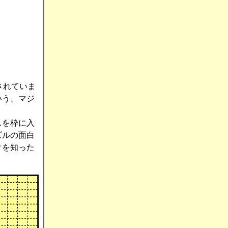
されていま
いう、マジ
スを枠に入
ズルの面白
クを知った