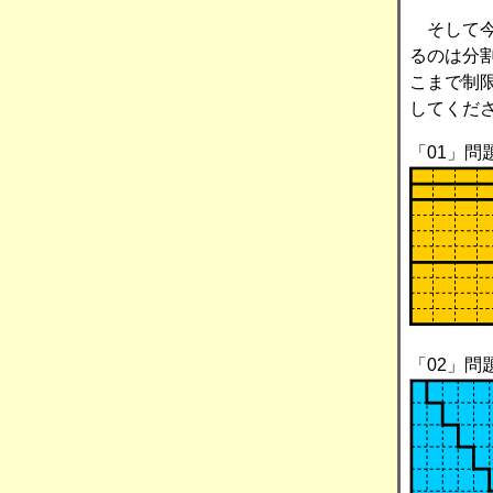
そして今
るのは分
こまで制
してくだ
「01」問
「02」問