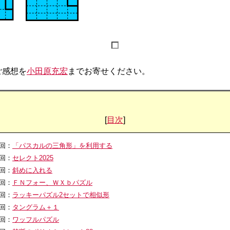
ご感想を
小田原充宏
までお寄せください。
[
目次
]
0回：
「パスカルの三角形」を利用する
9回：
セレクト2025
8回：
斜めに入れる
7回：
ＦＮフォー、ＷＸｂパズル
6回：
ラッキーパズル2セットで相似形
5回：
タングラム＋１
4回：
ワッフルパズル