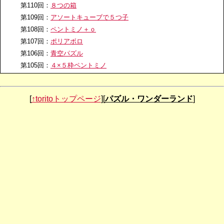
第110回：
８つの箱
第109回：
アソートキューブで５つ子
第108回：
ペントミノ＋ｏ
第107回：
ポリアボロ
第106回：
青空パズル
第105回：
４×５枠ペントミノ
第104回：
ヘキサモンド
第103回：
空きマスパズル
[
↑toritoトップページ
][
パズル・ワンダーランド
]
第102回：
From 3D to 2D
第101回：
全ピース全体相似パズル
第100回：
しましまペントミノ
第99回：
菱餅パズル
第98回：
鬼滅キューブ
第97回：
ハートパズル
第96回：
タングラム+ラッキーパズル
第95回：
ミラー24
第94回：
二十五の瞳
第93回：
ナロー６×６MAX
第92回：
足して月・足して日