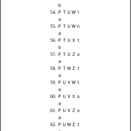
ｂ
ＰＴＵＷｌ
ａ
ＰＴＵＷｎ
ａ
ＰＴＵＸｔ
ｂ
ＰＴＵＺｏ
ａ
ＰＴＷＺｔ
ａ
ＰＵＶＷｔ
ａ
ＰＵＶＸｏ
ａ
ＰＵＶＺｏ
ａ
ＰＵＷＺｔ