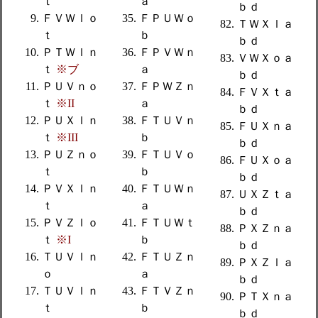
ｔ
ａ
ｂｄ
ＦＶＷｌｏ
ＦＰＵＷｏ
ＴＷＸｌａ
ｔ
ｂ
ｂｄ
ＰＴＷｌｎ
ＦＰＶＷｎ
ＶＷＸｏａ
ｔ
※ブ
ａ
ｂｄ
ＰＵＶｎｏ
ＦＰＷＺｎ
ＦＶＸｔａ
ｔ
※II
ａ
ｂｄ
ＰＵＸｌｎ
ＦＴＵＶｎ
ＦＵＸｎａ
ｔ
※III
ｂ
ｂｄ
ＰＵＺｎｏ
ＦＴＵＶｏ
ＦＵＸｏａ
ｔ
ｂ
ｂｄ
ＰＶＸｌｎ
ＦＴＵＷｎ
ＵＸＺｔａ
ｔ
ａ
ｂｄ
ＰＶＺｌｏ
ＦＴＵＷｔ
ＰＸＺｎａ
ｔ
※I
ｂ
ｂｄ
ＴＵＶｌｎ
ＦＴＵＺｎ
ＰＸＺｌａ
ｏ
ａ
ｂｄ
ＴＵＶｌｎ
ＦＴＶＺｎ
ＰＴＸｎａ
ｔ
ｂ
ｂｄ