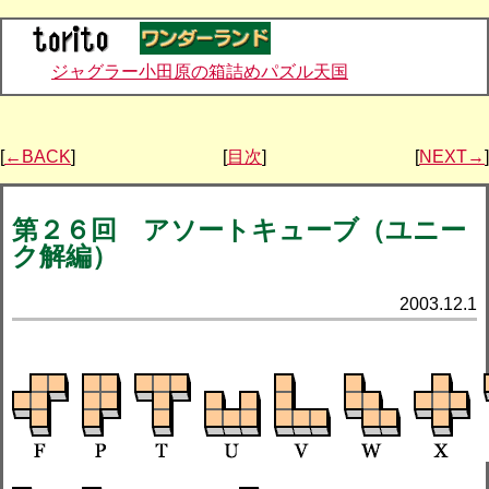
ジャグラー小田原の箱詰めパズル天国
[
←BACK
]
[
目次
]
[
NEXT→
]
第２６回 アソートキューブ（ユニー
ク解編）
2003.12.1