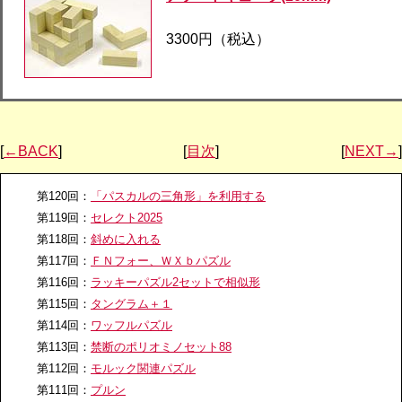
3300円（税込）
[
←BACK
]
[
目次
]
[
NEXT→
]
第120回：
「パスカルの三角形」を利用する
第119回：
セレクト2025
第118回：
斜めに入れる
第117回：
ＦＮフォー、ＷＸｂパズル
第116回：
ラッキーパズル2セットで相似形
第115回：
タングラム＋１
第114回：
ワッフルパズル
第113回：
禁断のポリオミノセット88
第112回：
モルック関連パズル
第111回：
プルン