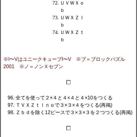
ＵＶＷＸｏ
ｂ
ＵＷＸＺｌ
ｂ
ＵＷＸＺｔ
ｂ
※I〜VはユニークキューブI〜V ※ブ＝ブロックパズル
2001 ※ノ＝ノンＸセブン
全てを使って２×４と４×４と４×10をつくる
ＴＶＸＺｔｌｎｏで３×３×４をつくる(再掲)
Ｚｂｄを除く12ピースで３×３×３を２つつくる(再掲)