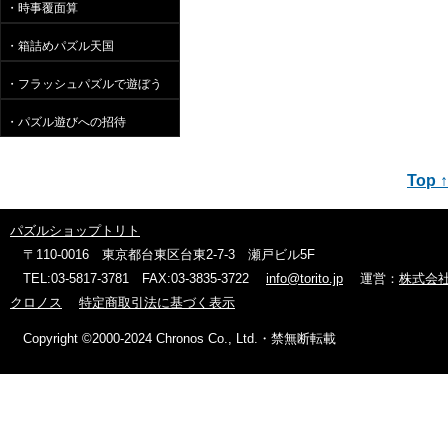
・時事覆面算
・箱詰めパズル天国
・フラッシュパズルで遊ぼう
・パズル遊びへの招待
Top ↑
パズルショップトリト
〒110-0016 東京都台東区台東2-7-3 瀬戸ビル5F
TEL:03-5817-3781 FAX:03-3835-3722
info@torito.jp
運営：
株式会
クロノス
特定商取引法に基づく表示
Copyright ©2000-2024 Chronos Co., Ltd.・禁無断転載