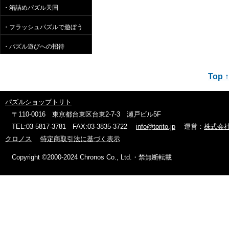
・箱詰めパズル天国
・フラッシュパズルで遊ぼう
・パズル遊びへの招待
Top ↑
パズルショップトリト
〒110-0016 東京都台東区台東2-7-3 瀬戸ビル5F
TEL:03-5817-3781 FAX:03-3835-3722
info@torito.jp
運営：
株式会
クロノス
特定商取引法に基づく表示
Copyright ©2000-2024 Chronos Co., Ltd.・禁無断転載