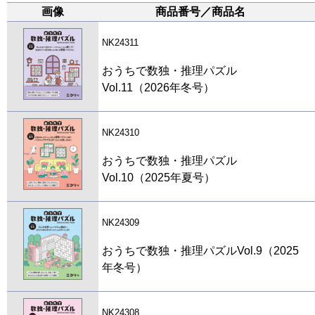
画像
商品番号／商品名
NK24311
おうちで数独・推理パズル
Vol.11（2026年冬号）
NK24310
おうちで数独・推理パズル
Vol.10（2025年夏号）
NK24309
おうちで数独・推理パズルVol.9（2025
年冬号）
NK24308