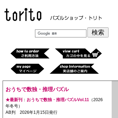
おうちで数独・推理パズル
★最新刊
：
おうちで数独・推理パズルVol.11
（2026
年冬号）
AB判 2026年1月15日発行