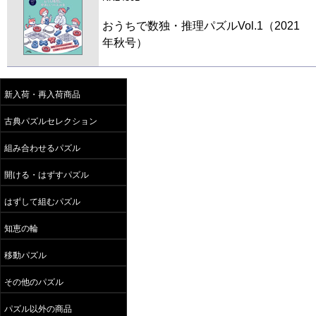
おうちで数独・推理パズルVol.1（2021
年秋号）
新入荷・再入荷商品
古典パズルセレクション
組み合わせるパズル
開ける・はずすパズル
はずして組むパズル
知恵の輪
移動パズル
その他のパズル
パズル以外の商品