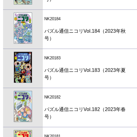
NK20184
パズル通信ニコリVol.184（2023年秋
号）
NK20183
パズル通信ニコリVol.183（2023年夏
号）
NK20182
パズル通信ニコリVol.182（2023年春
号）
NK20181