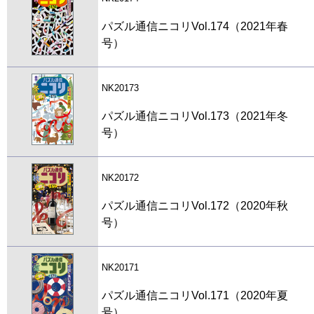
パズル通信ニコリVol.174（2021年春
号）
NK20173
パズル通信ニコリVol.173（2021年冬
号）
NK20172
パズル通信ニコリVol.172（2020年秋
号）
NK20171
パズル通信ニコリVol.171（2020年夏
号）