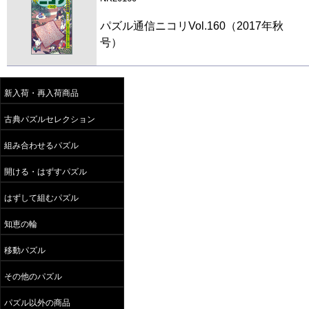
パズル通信ニコリVol.160（2017年秋
号）
新入荷・再入荷商品
古典パズルセレクション
組み合わせるパズル
開ける・はずすパズル
はずして組むパズル
知恵の輪
移動パズル
その他のパズル
パズル以外の商品