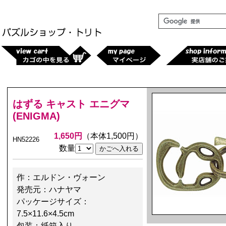
はずる キャスト エニグマ
(ENIGMA)
1,650円
（本体1,500円）
HN52226
数量
作：エルドン・ヴォーン
発売元：ハナヤマ
パッケージサイズ：
7.5×11.6×4.5cm
包装：紙箱入り