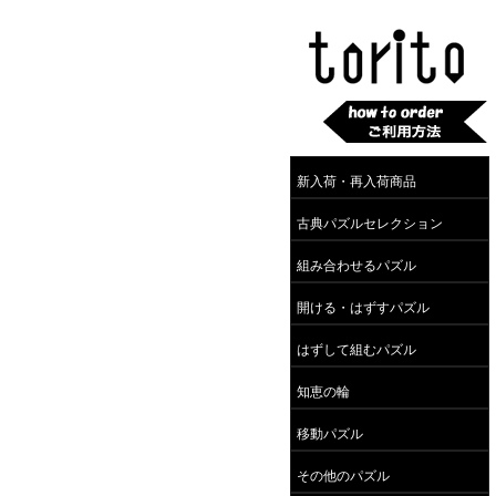
新入荷・再入荷商品
古典パズルセレクション
組み合わせるパズル
開ける・はずすパズル
はずして組むパズル
知恵の輪
移動パズル
その他のパズル