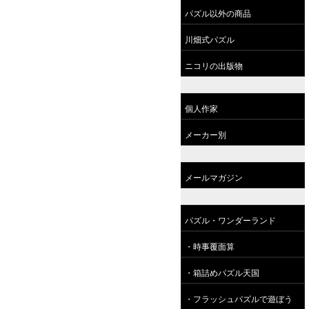
パズル以外の商品
川畑式パズル
ニコリの出版物
個人作家
メーカー別
メールマガジン
パズル・ワンダーランド
・時事覆面算
・箱詰めパズル天国
・フラッシュパズルで遊ぼう