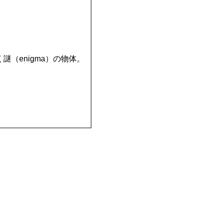
（enigma）の物体。